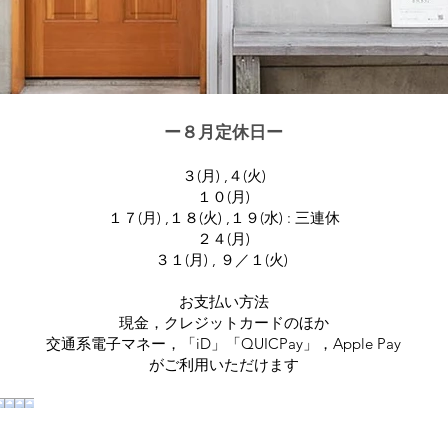
ー８月定休日ー
３(月) ,４(火)
１０(月)
１７(月) ,１８(火) ,１９(水) : 三連休
２４(月)
３１(月) , ９／１(火) ​
お支払い方法
現金，クレジットカードのほか
交通系電子マネー，「iD」「QUICPay」，Apple Pay
がご利用いただけます